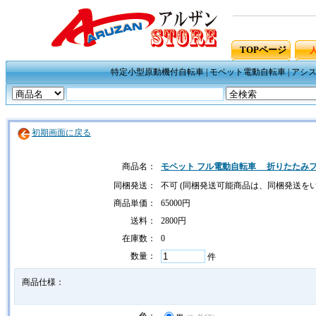
TOPページ
特定小型原動機付自転車
|
モペット電動自転車
|
アシ
初期画面に戻る
商品名：
モペット フル電動自転車 折りたたみフルア
同梱発送：
不可 (同梱発送可能商品は、同梱発送を
商品単価：
65000円
送料：
2800円
在庫数：
0
数量：
件
商品仕様：
色：