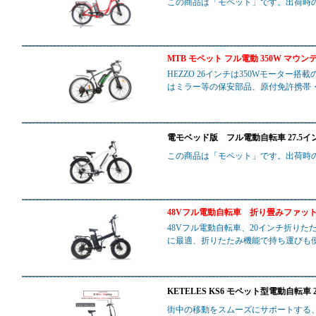
この商品は「モペット」です。出荷時
MTB モペット フル電動 350W マウ
HEZZO 26インチは350Wモーター
はミラー等の保安部品、原付免許携帯
電モベッド版 フル電動自転車 27.5インチ
この商品は「モペット」です。出荷時
48Vフル電動自転車 折り畳みファット
48Vフル電動自転車、20インチ折りた
に最適、折りたたみ機能で持ち運びも
KETELES KS6 モペット型電動自転車
街中の移動をスムーズにサポートする