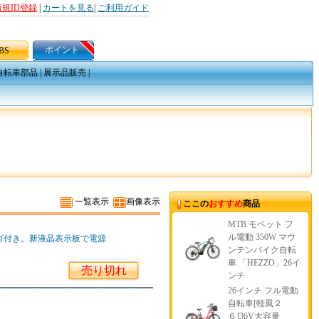
新規ID登録
|
カートを見る
|
ご利用ガイド
ポイント
BS
自転車部品
|
展示品販売
|
一覧表示
画像表示
ここの
おすすめ
商品
MTB モペット フ
ル電動 350W マウ
ゴ付き。新液晶表示板で電源
ンテンバイク自転
車 「HEZZO」26イ
売り切れ
ンチ
26インチ フル電動
自転車[軽風２
６]36V大容量