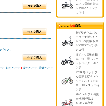
みフル電動自転車
今すぐ購入
BONITA20インチ
カゴ付
ここの
人気
商品
今すぐ購入
36Vリチウムバッ
テリー★折りたた
みフル電動自転車
BONITA20インチ
動バイク。
カゴ付
48Vフル電動自転
今すぐ購入
車 折り畳みファ
ットバイク 20イ
ンチ
ージ
|
前のページ
1
次のページ
|
最後ページ
MTB モペット フ
ル電動 350W マウ
ンテンバイク自転
車 「HEZZO」26イ
ンチ
26インチ フル電動
自転車[軽風２
６]36V大容量