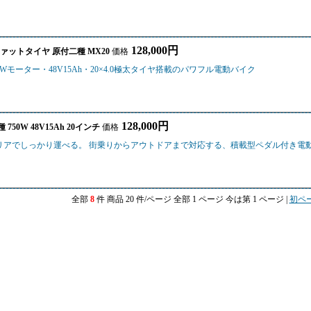
128,000円
h ファットタイヤ 原付二種 MX20
価格
モーター・48V15Ah・20×4.0極太タイヤ搭載のパワフル電動バイク
128,000円
50W 48V15Ah 20インチ
価格
リアでしっかり運べる。 街乗りからアウトドアまで対応する、積載型ペダル付き電
全部
8
件 商品 20 件/ページ 全部 1 ページ 今は第 1 ページ |
初ペ