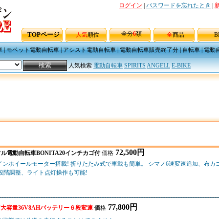
ログイン
|
パスワードを忘れたとき
|
全分
6
類
TOPページ
人気
順位
全
商品
B
車
|
モペット電動自転車
|
アシスト電動自転車
|
電動自転車販売終了分
|
自転車
|
電動
人気検索
電動自転車
SPIRITS
ANGELL
E-BIKE
72,500円
ル電動自転車BONITA20インチカゴ付
価格
ンホイールモーター搭載! 折りたたみ式で車載も簡単。 シマノ6速変速追加、布カ
5段階調整、ライト点灯操作も可能!
77,800円
V大容量36V8AHバッテリー６段変速
価格