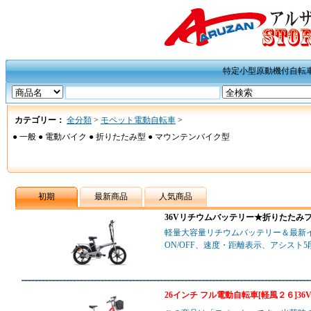
特定小型原動機付自転
カテゴリー：
全分類
>
モペット電動自転車
>
●
一般
●
電動バイク
●
折りたたみ型
●
マウンテンバイク型
初期
最新商品
人気商品
36Vリチウムバッテリー★折りたたみフ
軽量大容量リチウムバッテリー＆最新イ
ON/OFF、速度・距離表示、アシスト
26インチ フル電動自転車[軽風２６]36