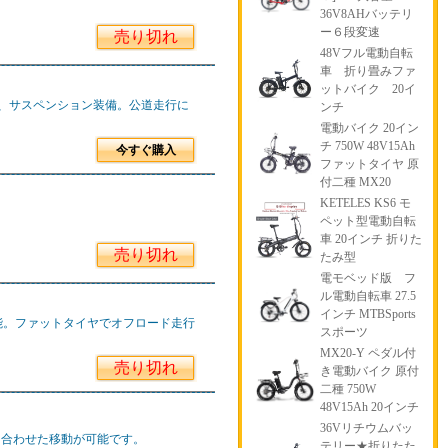
36V8AHバッテリ
ー６段変速
売り切れ
48Vフル電動自転
車 折り畳みファ
ットバイク 20イ
レーキ、サスペンション装備。公道走行に
ンチ
電動バイク 20イン
チ 750W 48V15Ah
今すぐ購入
ファットタイヤ 原
付二種 MX20
KETELES KS6 モ
ペット型電動自転
車 20インチ 折りた
売り切れ
たみ型
電モベッド版 フ
ル電動自転車 27.5
インチ MTBSports
可能。ファットタイヤでオフロード走行
スポーツ
MX20-Y ペダル付
売り切れ
き電動バイク 原付
二種 750W
48V15Ah 20インチ
36Vリチウムバッ
に合わせた移動が可能です。
テリー★折りたた