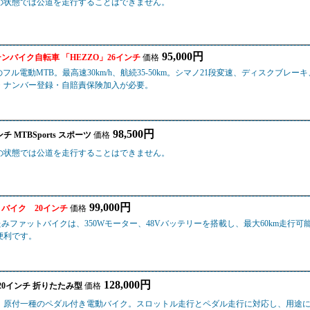
の状態では公道を走行することはできません。
95,000円
ンテンバイク自転車 「HEZZO」26インチ
価格
搭載のフル電動MTB。最高速30km/h、航続35-50km。シマノ21段変速、ディスクブ
・ナンバー登録・自賠責保険加入が必要。
98,500円
 MTBSports スポーツ
価格
の状態では公道を走行することはできません。
99,000円
バイク 20インチ
価格
たみファットバイクは、350Wモーター、48Vバッテリーを搭載し、最大60km走行
便利です。
128,000円
 20インチ 折りたたみ型
価格
、原付一種のペダル付き電動バイク。スロットル走行とペダル走行に対応し、用途