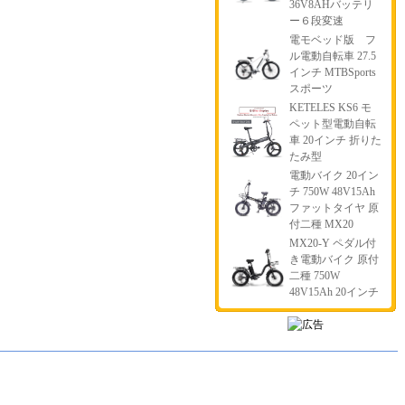
36V8AHバッテリ
ー６段変速
電モベッド版 フ
ル電動自転車 27.5
インチ MTBSports
スポーツ
KETELES KS6 モ
ペット型電動自転
車 20インチ 折りた
たみ型
電動バイク 20イン
チ 750W 48V15Ah
ファットタイヤ 原
付二種 MX20
MX20-Y ペダル付
き電動バイク 原付
二種 750W
48V15Ah 20インチ