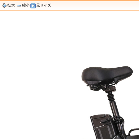
拡大
縮小
元サイズ