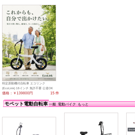
特定原動機付自転車 エコリンク
(EcoLink) 16インチ 免許不要 公道OK
価格：￥139800円
15 件
モペット電動自転車
一般
電動バイク
もっと