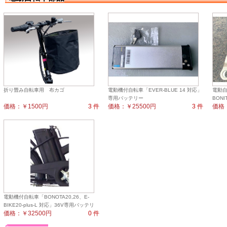
折り畳み自転車用 布カゴ
電動機付自転車「EVER-BLUE 14 対応」
電動自
専用バッテリー
BON
価格：￥1500円
3 件
価格：￥25500円
3 件
価格
電動機付自転車「BONOTA20,26、E-
BIKE20-plus-L 対応」36V専用バッテリ
価格：￥32500円
0 件
ー