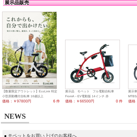
展示品販売
【数量限定アウトレット】EcoLink 特定
展示品 モペット フル電動自転車
展示車
小型原動機付自転車 16歳以上
FromA－EV電動版 14インチ 赤
MTBS
価格：￥97800円
6 件
価格：￥66500円
0 件
価格：
NEWS
●
モペットをお買い上げのお客様へ