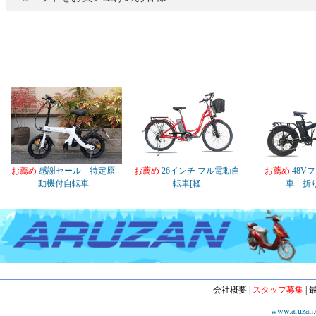
お薦め
感謝セール 特定原
お薦め
26インチ フル電動自
お薦め
48V
動機付自転車
転車[軽
車 折
会社概要
|
スタッフ募集
|
www.aruzan.c