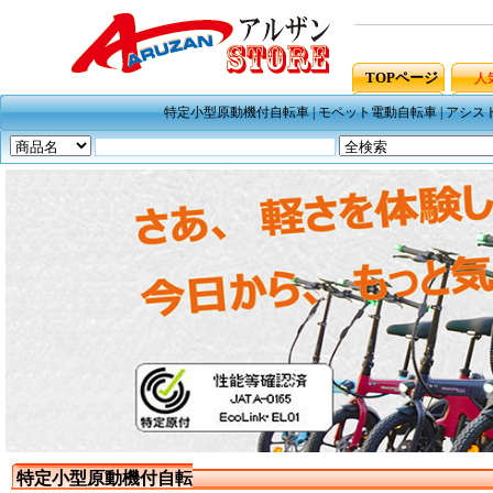
TOPページ
人
特定小型原動機付自転車
|
モペット電動自転車
|
アシス
特定小型原動機付自転