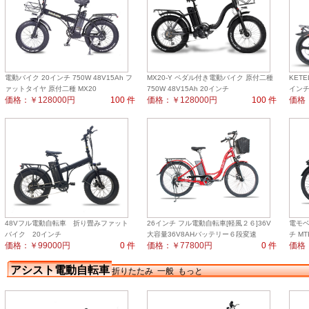
電動バイク 20インチ 750W 48V15Ah フ
MX20-Y ペダル付き電動バイク 原付二種
KET
ァットタイヤ 原付二種 MX20
750W 48V15Ah 20インチ
インチ
価格：￥128000円
100 件
価格：￥128000円
100 件
価格：
48Vフル電動自転車 折り畳みファット
26インチ フル電動自転車[軽風２６]36V
電モベ
バイク 20インチ
大容量36V8AHバッテリー６段変速
チ MT
価格：￥99000円
0 件
価格：￥77800円
0 件
価格：
アシスト電動自転車
折りたたみ
一般
もっと